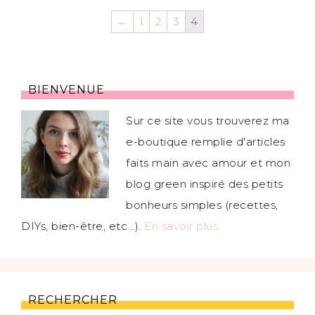
←
1
2
3
4
BIENVENUE
Sur ce site vous trouverez ma
e-boutique remplie d'articles
faits main avec amour et mon
blog green inspiré des petits
bonheurs simples (recettes,
DIYs, bien-être, etc...).
En savoir plus…
RECHERCHER