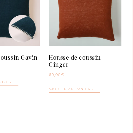
coussin Gavin
Housse de coussin
Ginger
60,00
€
NIER
AJOUTER AU PANIER