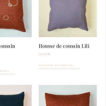
coussin
Housse de coussin Lili
55,00
€
AJOUTER AU PANIER
NIER