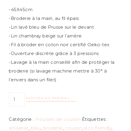
-45X45cm
-Broderie à la main, au fil épais
-Lin lavé bleu de Prusse sur le devant
-Lin chambray beige sur l’arrière
-Fil à broder en coton noir certifié Oeko-tex
-Ouverture discrète grâce à 3 pressions
-Lavage à la main conseillé afin de protéger la
broderie (si lavage machine mettre à 30° à
l’envers dans un filet)
AJOUTER AU PANIER
Catégorie :
Housses de coussin
Étiquettes :
artisanat
,
bleu
,
broderie
,
coussin
,
eco-friendly
,