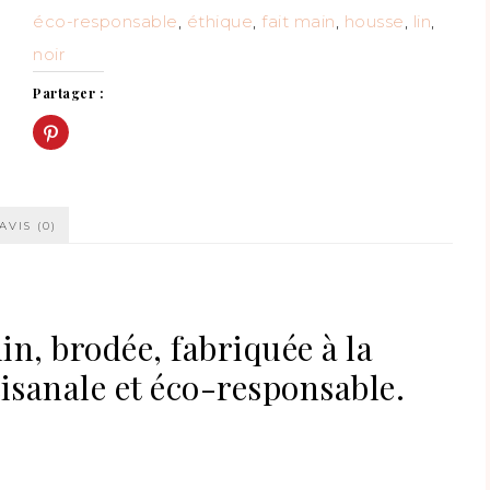
éco-responsable
,
éthique
,
fait main
,
housse
,
lin
,
noir
Partager :
Cliquez
pour
partager
sur
Pinterest(ouvre
dans
une
nouvelle
AVIS (0)
fenêtre)
in, brodée, fabriquée à la
isanale et éco-responsable.