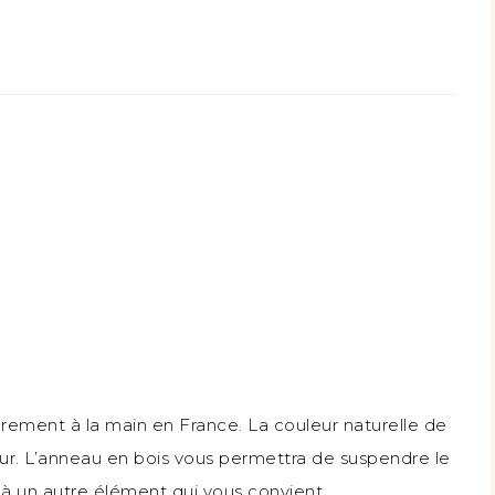
partager
sur
Pinterest(ouvre
dans
une
nouvelle
fenêtre)
rement à la main en France. La couleur naturelle de
eur. L’anneau en bois vous permettra de suspendre le
à un autre élément qui vous convient.