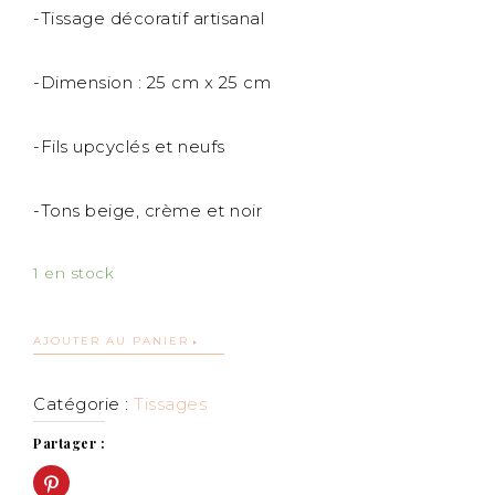
-Tissage décoratif artisanal
-Dimension : 25 cm x 25 cm
-Fils upcyclés et neufs
-Tons beige, crème et noir
1 en stock
AJOUTER AU PANIER
Catégorie :
Tissages
Partager :
Cliquez
pour