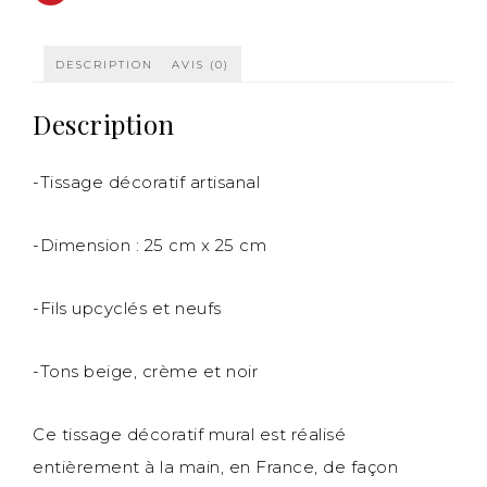
partager
sur
Pinterest(ouvre
dans
une
DESCRIPTION
AVIS (0)
nouvelle
fenêtre)
Description
-Tissage décoratif artisanal
-Dimension : 25 cm x 25 cm
-Fils upcyclés et neufs
-Tons beige, crème et noir
Ce tissage décoratif mural est réalisé
entièrement à la main, en France, de façon