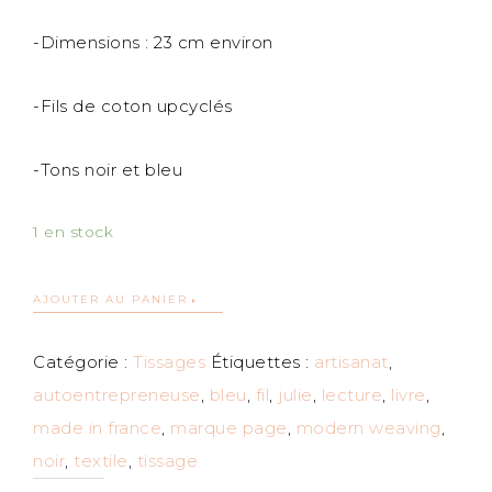
-Dimensions : 23 cm environ
-Fils de coton upcyclés
-Tons noir et bleu
1 en stock
AJOUTER AU PANIER
Catégorie :
Tissages
Étiquettes :
artisanat
,
autoentrepreneuse
,
bleu
,
fil
,
julie
,
lecture
,
livre
,
made in france
,
marque page
,
modern weaving
,
noir
,
textile
,
tissage