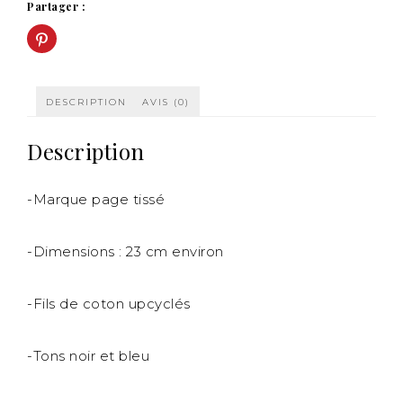
Partager :
Cliquez
pour
partager
sur
Pinterest(ouvre
dans
une
DESCRIPTION
AVIS (0)
nouvelle
fenêtre)
Description
-Marque page tissé
-Dimensions : 23 cm environ
-Fils de coton upcyclés
-Tons noir et bleu