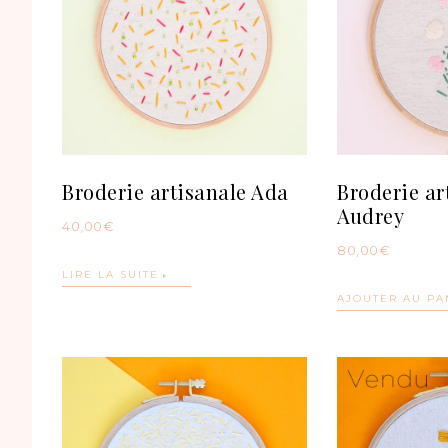
Broderie artisanale Ada
Broderie ar
Audrey
40,00
€
80,00
€
LIRE LA SUITE
AJOUTER AU PA