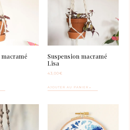
n macramé
Suspension macramé
Lisa
43,00
€
AJOUTER AU PANIER