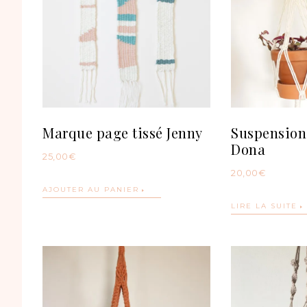
Marque page tissé Jenny
Suspensio
Dona
25,00
€
20,00
€
AJOUTER AU PANIER
LIRE LA SUITE