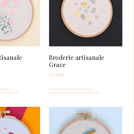
tisanale
Broderie artisanale
Grace
70,00
€
NIER
AJOUTER AU PANIER