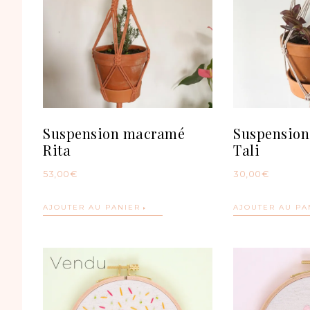
Suspension macramé
Suspensio
Rita
Tali
53,00
€
30,00
€
AJOUTER AU PANIER
AJOUTER AU PA