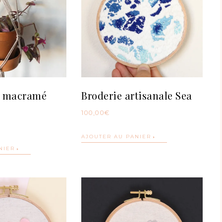
n macramé
Broderie artisanale Sea
100,00
€
AJOUTER AU PANIER
NIER