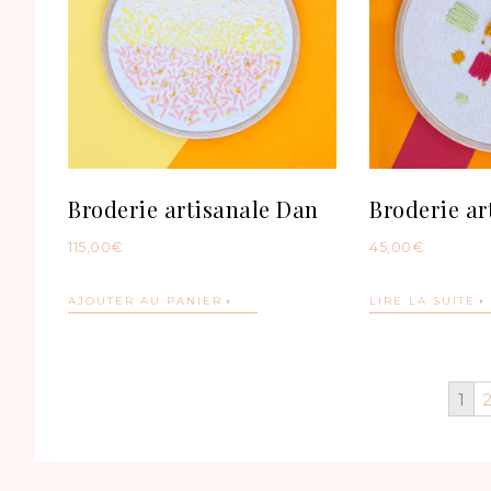
Broderie artisanale Dan
Broderie ar
115,00
€
45,00
€
AJOUTER AU PANIER
LIRE LA SUITE
1