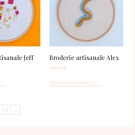
tisanale Jeff
Broderie artisanale Alex
100,00
€
AJOUTER AU PANIER
2
3
→