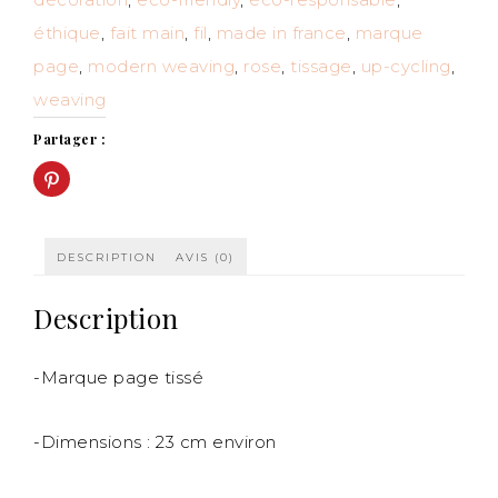
éthique
,
fait main
,
fil
,
made in france
,
marque
page
,
modern weaving
,
rose
,
tissage
,
up-cycling
,
weaving
Partager :
Cliquez
pour
partager
sur
Pinterest(ouvre
dans
une
DESCRIPTION
AVIS (0)
nouvelle
fenêtre)
Description
-Marque page tissé
-Dimensions : 23 cm environ