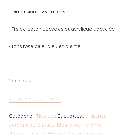
-Dimensions : 23 cm environ
-Fils de coton upcyclés et acrylique upcyclée
-Tons rose pâle, bleu et crème
1 en stock
AJOUTER AU PANIER
Catégorie :
Tissages
Étiquettes :
artisanat
,
autoentrepreneuse
,
bleu
,
coton
,
crème
,
décoration
,
eco-friendly
,
éco-responsable
,