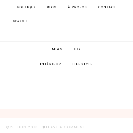
BOUTIQUE
BLOG
À PROPOS
CONTACT
MIAM
DIY
INTÉRIEUR
LIFESTYLE
23 JUIN 2018
·
LEAVE A COMMENT