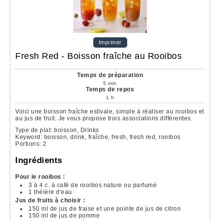
Imprimer
Fresh Red - Boisson fraîche au Rooibos
Temps de préparation
5
min
Temps de repos
1
h
Voici une boisson fraîche estivale, simple à réaliser au rooibos et
au jus de fruit. Je vous propose trois associations différentes.
Type de plat:
boisson, Drinks
Keyword:
boisson, drink, fraîche, fresh, fresh red, rooibos
Portions
:
2
Ingrédients
Pour le rooibos :
3 à 4
c. à café
de rooibos
nature ou parfumé
1
théière
d'eau
Jus de fruits à choisir :
150
ml
de jus de fraise
et une pointe de jus de citron
150
ml
de jus de pomme