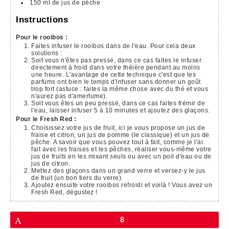
150
ml
de jus de pêche
Instructions
Pour le rooibos :
Faites infuser le rooibos dans de l'eau. Pour cela deux
solutions :
Soit vous n'êtes pas pressé, dans ce cas faites le infuser
directement à froid dans votre théière pendant au moins
une heure. L'avantage de cette technique c'est que les
parfums ont bien le temps d'infuser sans donner un goût
trop fort (astuce : faites la même chose avec du thé et vous
n'aurez pas d'amertume).
Soit vous êtes un peu pressé, dans ce cas faites frémir de
l'eau, laisser infuser 5 à 10 minutes et ajoutez des glaçons.
Pour le Fresh Red :
Choisissez votre jus de fruit, ici je vous propose un jus de
fraise et citron, un jus de pomme (le classique) et un jus de
pêche. A savoir que vous pouvez tout à fait, comme je l'ai
fait avec les fraises et les pêches, réaliser vous-même votre
jus de fruits en les mixant seuls ou avec un poil d'eau ou de
jus de citron.
Mettez des glaçons dans un grand verre et versez-y le jus
de fruit (un bon tiers du verre).
Ajoutez ensuite votre rooibos refroidi et voilà ! Vous avez un
Fresh Red, dégustez !
Enregistrer
8