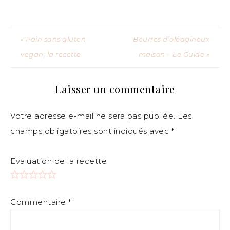
« Pain sans gluten,
Beurres d’oléagineux
vegan, la recette
maison – Le Guide »
Laisser un commentaire
Votre adresse e-mail ne sera pas publiée.
Les
champs obligatoires sont indiqués avec
*
Evaluation de la recette
Commentaire
*