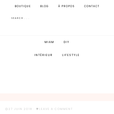
BOUTIQUE
BLOG
À PROPOS
CONTACT
MIAM
DIY
INTÉRIEUR
LIFESTYLE
27 JUIN 2018
·
LEAVE A COMMENT