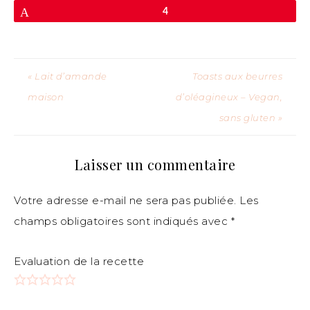
Enregistrer
4
« Lait d’amande
Toasts aux beurres
maison
d’oléagineux – Vegan,
sans gluten »
Laisser un commentaire
Votre adresse e-mail ne sera pas publiée.
Les
champs obligatoires sont indiqués avec
*
Evaluation de la recette