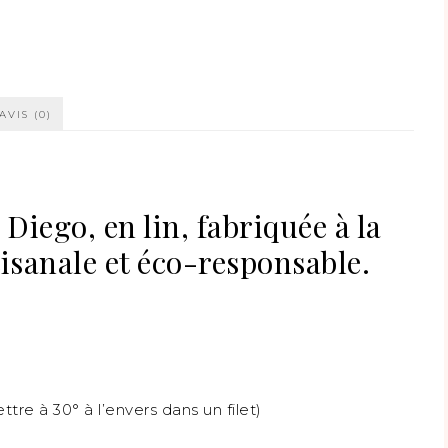
une
nouvelle
fenêtre)
AVIS (0)
Diego, en lin, fabriquée à la
isanale et éco-responsable.
tre à 30° à l’envers dans un filet)